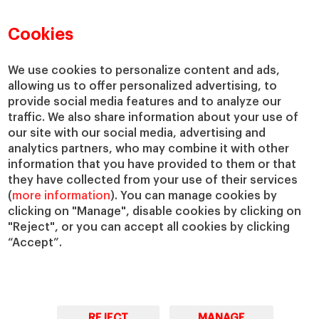
Directorio de profesores
Nuestra misión y valores
Departamentos académicos
Nuestro gobierno
Cookies
Centros de investigación
Nuestras alianzas
Cátedras
Nuestro impacto
We use cookies to personalize content and ads,
IESE Insight
Colabora con el IESE
allowing us to offer personalized advertising, to
provide social media features and to analyze our
IESE Publishing
Servicios
traffic. We also share information about your use of
our site with our social media, advertising and
Biblioteca
analytics partners, who may combine it with other
Canal de Compliance
information that you have provided to them or that
Capellanía
they have collected from your use of their services
(
more information
). You can manage cookies by
IESE Shop
clicking on "Manage", disable cookies by clicking on
Jobs @IESE
"Reject", or you can accept all cookies by clicking
Préstamos y becas
“Accept”.
REJECT
MANAGE