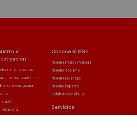
austro e
Conoce el IESE
vestigación
Nuestra misión y valores
ctorio de profesores
Nuestro gobierno
artamentos académicos
Nuestras alianzas
tros de investigación
Nuestro impacto
edras
Colabora con el IESE
 Insight
Servicios
 Publishing
Biblioteca
Canal de Compliance
Capellanía