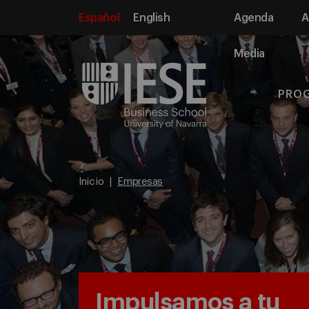
Español
English
Agenda
A
Media
PRO
Inicio
Empresas
Impulsamos a tu