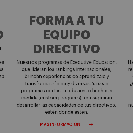
FORMA A TU
O
EQUIPO
DIRECTIVO
a
es
Nuestros programas de Executive Education,
Ha
os
que lideran los rankings internacionales,
re
ta
brindan experiencias de aprendizaje y
transformación muy diversas. Ya sean
¿
programas cortos, modulares o hechos a
medida (custom programs), conseguirán
desarrollar las capacidades de tus directivos,
nu
estén donde estén.
MÁS INFORMACIÓN