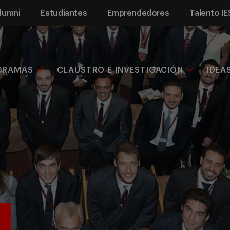
lumni
Estudiantes
Emprendedores
Talento IE
GRAMAS
CLAUSTRO E INVESTIGACIÓN
IDEA