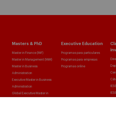
Masters & PhD
Executive Education
Cl
in
Master in Finance (MiF)
Programas para particulares
Dire
Master in Management (MiM)
Programas para empresas
Dep
Master in Business
Programas online
Cen
Administration
Cát
Executive Master in Business
IESE
Administration
IESE
Global Executive Master in
Business Administration
Elige tu MBA
Master in Research in