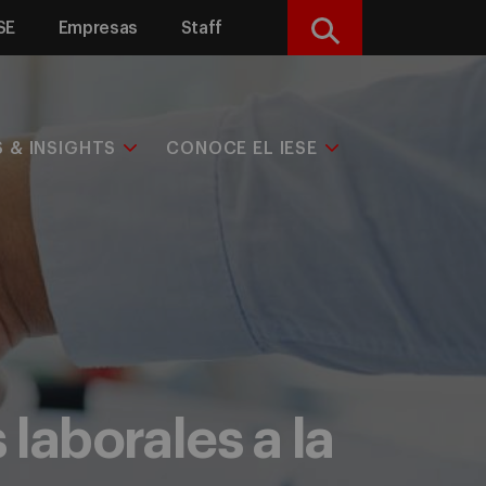
SE
Empresas
Staff
Buscar
S & INSIGHTS
CONOCE EL IESE
laborales a la