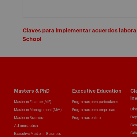
Claves para implementar acuerdos laboral
School
Masters & PhD
Executive Education
Cl
in
Master in Finance (MiF)
Programas para particulares
Dire
Master in Management (MiM)
Programas para empresas
Dep
Master in Business
Programas online
Cen
Administration
Cát
Executive Master in Business