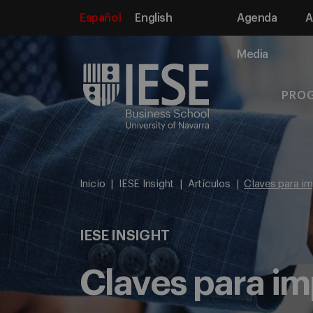
Español
English
Agenda
A
Media
PRO
Inicio
IESE Insight
Artículos
Claves para im
IESE INSIGHT
Claves para im