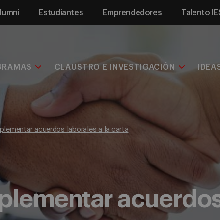
lumni
Estudiantes
Emprendedores
Talento IE
GRAMAS
CLAUSTRO E INVESTIGACIÓN
IDEA
plementar acuerdos laborales a la carta
plementar acuerdos 