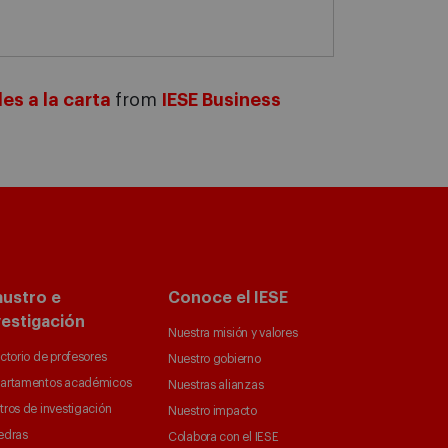
es a la carta
from
IESE Business
austro e
Conoce el IESE
vestigación
Nuestra misión y valores
ctorio de profesores
Nuestro gobierno
artamentos académicos
Nuestras alianzas
tros de investigación
Nuestro impacto
edras
Colabora con el IESE