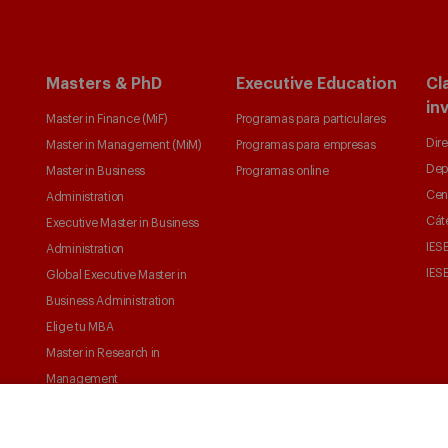
Masters & PhD
Executive Education
Cl
in
Master in Finance (MiF)
Programas para particulares
Dire
Master in Management (MiM)
Programas para empresas
Dep
Master in Business
Programas online
Cen
Administration
Cát
Executive Master in Business
IESE
Administration
IESE
Global Executive Master in
Business Administration
Elige tu MBA
Master in Research in
Management
PhD in Management