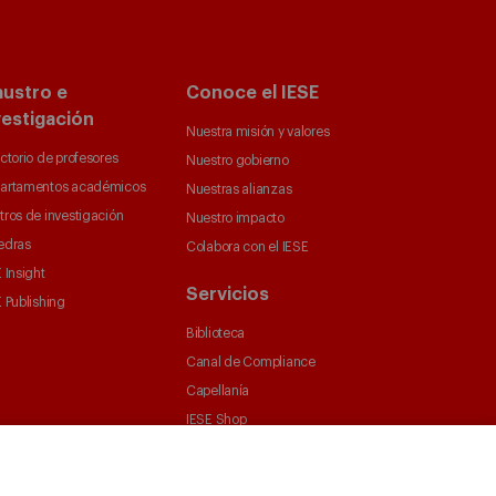
austro e
Conoce el IESE
vestigación
Nuestra misión y valores
ctorio de profesores
Nuestro gobierno
artamentos académicos
Nuestras alianzas
tros de investigación
Nuestro impacto
edras
Colabora con el IESE
 Insight
Servicios
 Publishing
Biblioteca
Canal de Compliance
Capellanía
IESE Shop
Jobs @IESE
Préstamos y becas