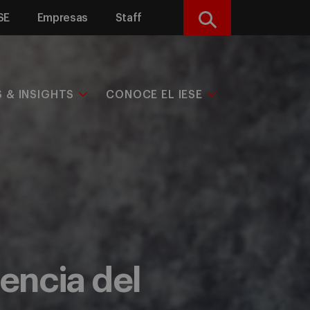
SE
Empresas
Staff
Buscar
S & INSIGHTS
CONOCE EL IESE
encia del