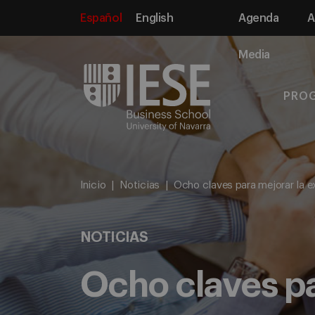
Español
English
Agenda
A
Media
PRO
Inicio
Noticias
Ocho claves para mejorar la e
NOTICIAS
Ocho claves pa