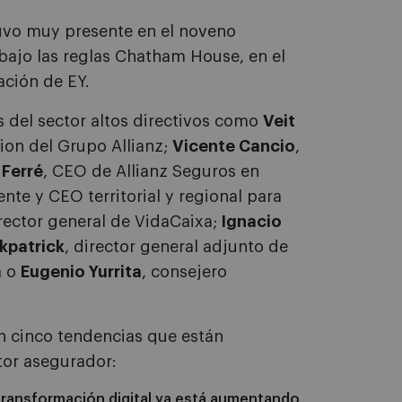
uvo muy presente en el noveno
bajo las reglas Chatham House, en el
ación de EY.
s del sector altos directivos como
Veit
ion del Grupo Allianz;
Vicente Cancio
,
 Ferré
, CEO de Allianz Seguros en
ente y CEO territorial y regional para
irector general de VidaCaixa;
Ignacio
kpatrick
, director general adjunto de
a o
Eugenio Yurrita
, consejero
n cinco tendencias que están
tor asegurador:
transformación digital ya está aumentando