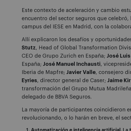
Este contexto de aceleración y cambio est
encuentro del sector seguros que celebró, 
campus del IESE en Madrid, con la colabor
Allí explicaron los desafíos y oportunidade
Stutz
, Head of Global Transformation Divis
CEO de Grupo Zurich en España;
José Luis
España;
José Manuel Inchausti
, vicepresid
Iberia de Mapfre;
Javier Valle
, consejero d
Eyries
, director general de Caser;
Jaime Kir
transformación del Grupo Mutua Madrileñ
delegado de BBVA Seguros.
La mayoría de participantes coincidieron e
revolucionando, o lo harán en breve, el sec
Automatización e inteligencia artificial.
La 