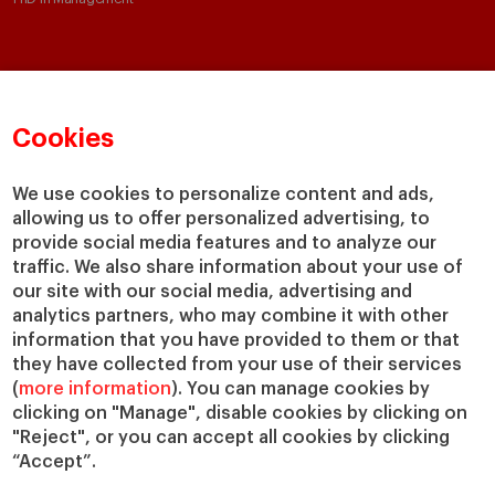
Claustro e investigación
Conoce el IESE
Directorio de profesores
Nuestra misión y valores
Cookies
Departamentos académicos
Nuestro gobierno
Centros de investigación
Nuestras alianzas
We use cookies to personalize content and ads,
Cátedras
Nuestro impacto
allowing us to offer personalized advertising, to
IESE Insight
Colabora con el IESE
provide social media features and to analyze our
IESE Publishing
traffic. We also share information about your use of
Servicios
our site with our social media, advertising and
analytics partners, who may combine it with other
Biblioteca
information that you have provided to them or that
Canal de compliance
they have collected from your use of their services
Capellanía
(
more information
). You can manage cookies by
IESE Shop
clicking on "Manage", disable cookies by clicking on
Jobs @IESE
"Reject", or you can accept all cookies by clicking
“Accept”.
Préstamos y becas