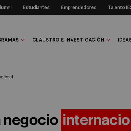
lumni
Estudiantes
Emprendedores
Talento IE
GRAMAS
CLAUSTRO E INVESTIGACIÓN
IDEA
acional
n negocio
internacio