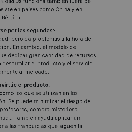
 Kids&Us funciona también fuera de
esiste en países como China y en
 Bélgica.
rse por las segundas?
dad, pero da problemas a la hora de
ación. En cambio, el modelo de
que dedicar gran cantidad de recursos
 desarrollar el producto y el servicio.
damente al mercado.
svirtúe el producto.
como los que se utilizan en los
ón. Se puede minimizar el riesgo de
s profesores, compra misteriosa,
inua… También ayuda aplicar un
r a las franquicias que siguen la