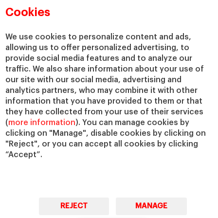
Cookies
Directorio de profesores
Nuestra misión y valores
Departamentos académicos
Nuestro gobierno
We use cookies to personalize content and ads,
Centros de investigación
Nuestras alianzas
allowing us to offer personalized advertising, to
Cátedras
Nuestro impacto
provide social media features and to analyze our
IESE Insight
Colabora con el IESE
traffic. We also share information about your use of
IESE Publishing
our site with our social media, advertising and
Servicios
analytics partners, who may combine it with other
information that you have provided to them or that
Biblioteca
they have collected from your use of their services
Canal de Compliance
(
more information
). You can manage cookies by
Capellanía
clicking on "Manage", disable cookies by clicking on
IESE Shop
"Reject", or you can accept all cookies by clicking
Jobs @IESE
“Accept”.
Préstamos y becas
REJECT
MANAGE