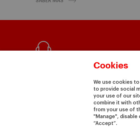
SABER MÁS
¿Preguntas?
Cookies
Estaremos encantados de ayudarte
We use cookies to 
to provide social 
your use of our si
CONTÁCTANOS
combine it with ot
from your use of th
"Manage", disable 
“Accept”.