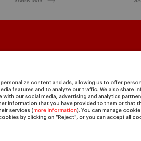
SABER MÁS
SA
Masters & PhD
Executive Education
Cl
in
Master in Finance (MiF)
Programas para particulares
Dire
Master in Management (MiM)
Programas para empresas
Dep
personalize content and ads, allowing us to offer person
Master in Business
Programas online
media features and to analyze our traffic. We also share 
Cen
Administration
te with our social media, advertising and analytics partne
Cát
Executive Master in Business
her information that you have provided to them or that t
IESE
Administration
eir services (
more information
). You can manage cookies
IESE
Global Executive Master in
cookies by clicking on "Reject", or you can accept all coo
Business Administration
Elige tu MBA
Master in Research in