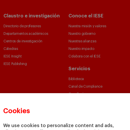
Claustro e investigación
Conoce el IESE
Directorio de profesores
Nuestra misión y valores
Departamentos académicos
Nuestro gobierno
Centros de investigación
Nuestras alianzas
Cátedras
Nuestro impacto
IESE Insight
Colabora con el IESE
IESE Publishing
Servicios
Biblioteca
Canal de Compliance
Capellanía
IESE Shop
Jobs @IESE
Cookies
Préstamos y becas
We use cookies to personalize content and ads,