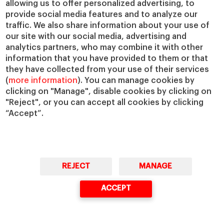
allowing us to offer personalized advertising, to
provide social media features and to analyze our
traffic. We also share information about your use of
our site with our social media, advertising and
analytics partners, who may combine it with other
© Copyright, 2026. IESE Business School | University of Navarra
information that you have provided to them or that
they have collected from your use of their services
Privacidad
Aviso Legal
Cookies
Ciberseguridad
Accesibilidad
(
more information
). You can manage cookies by
clicking on "Manage", disable cookies by clicking on
"Reject", or you can accept all cookies by clicking
“Accept”.
REJECT
MANAGE
ACCEPT