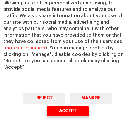
IESE Insight
Colabora con el IESE
allowing us to offer personalized advertising, to
provide social media features and to analyze our
IESE Publishing
Servicios
traffic. We also share information about your use of
our site with our social media, advertising and
Biblioteca
analytics partners, who may combine it with other
Canal de Compliance
information that you have provided to them or that
Capellanía
they have collected from your use of their services
(
more information
). You can manage cookies by
IESE Shop
clicking on "Manage", disable cookies by clicking on
Jobs @IESE
"Reject", or you can accept all cookies by clicking
Préstamos y becas
“Accept”.
REJECT
MANAGE
© Copyright, 2026. IESE Business School | University of Navarra
ACCEPT
Privacidad
Aviso Legal
Cookies
Ciberseguridad
Accesibilidad