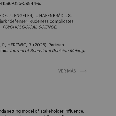
/s41586-025-09844-9.
EDE, J., ENGELER, I., HAFENBRÄDL, S.
 jerk “defense”. Rudeness complicates
t.
PSYCHOLOGICAL SCIENCE
.
P., HERTWIG, R. (2026). Partisan
emic.
Journal of Behavioral Decision Making
,
VER MÁS
a setting model of stakeholder influence.