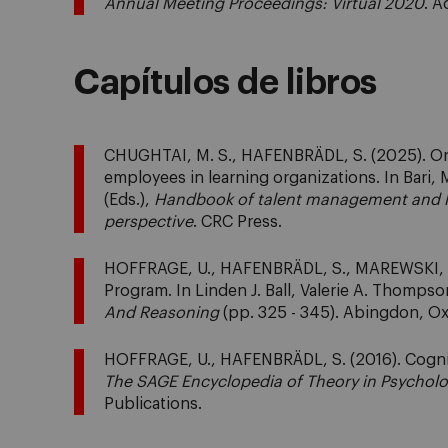
Annual Meeting Proceedings: Virtual 2020
. 
Capítulos de libros
CHUGHTAI, M. S., HAFENBRÄDL, S. (2025). Or
employees in learning organizations. In Bari
(Eds.),
Handbook of talent management and l
perspective
. CRC Press.
HOFFRAGE, U., HAFENBRÄDL, S., MAREWSKI, J. 
Program. In Linden J. Ball, Valerie A. Thompso
And Reasoning
(pp. 325 - 345). Abingdon, O
HOFFRAGE, U., HAFENBRÄDL, S. (2016). Cognitive 
The SAGE Encyclopedia of Theory in Psychol
Publications.