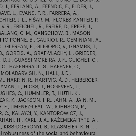
SHAUS, S., DOHLE, S., DONG, L., DORA, J.,
 J., EERLAND, A., EFENDIĆ, E., ELDER, J.,
AVE, L., EVANS, T. R., FARRERA, A.,
ECHTER, J. L., FIŠAR, M., FLORES-KANTER, P.
 R., FREICHEL, R., FREIRE, D., FRESE, J.,
C., GALANG, C. M., GANSCHOW, B., MASON
O PONNE, B., GAURIOT, R., GEMINIANI, A.,
., GLEREAN, E., GLIGORIĆ, V., GNAMBS, T.,
 GOREIS, A., GRAF-VLACHY, L., GRIEDER,
D. J., GUASSI MOREIRA, J. F., GUICHET, C.,
 C., HAFENBRÄDL, S., HÄFFNER, C.,
IMOLADARVISH, N., HALL, J. D.,
, HARP, N. R., HARTVIG, Á. D., HEIBERGER,
YMAN, T., HICKS, J., HOGEVEEN, J.,
UGHES, C., HUMMLER, T., HUTH, K.,
AK, K., JACKSON, I. R., JAHN, A., JAIN, M.,
IA, F., JIMÉNEZ-LEAL, W., JOHNSON, R.,
, C., KALAYCI, Y., KANTOROWICZ, J.,
HANI, H., KARL, J. A., KAŽEMEKAITYTĖ, A.,
, KISS-DOBRONYI, B., KLASMEIER, K. N., ...
cal robustness of the social and behavioural