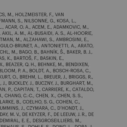
ACS, M., HOLZMEISTER, F., VAN
MANN, S., NILSONNE, G., KOSA, L.,
., ACAR, O. A., ACEM, E., ADAMKOVIC, M.,
KIL, A. M., AL-BUSAIDI, A. S., AL-HOORIE,
, ALTMAN, M., ALZAHAWI, S., AMBROSINI, E.,
NGULO-BRUNET, A., ANTONIETTI, A., ARATO,
CHL, M., BAGO, B., BAHNÍK, Š., BAKER, B. J.,
S, K., BARTOŠ, F., BASKIN, E.,
W., BEAZER, Q. H., BEHNKE, M., BENDIXEN,
 BLOOM, P. A., BOLDT, A., BOSCH-ROSA, C.,
T, O., BREHM, L., BREUER, J., BRIGGS, R.,
., BUCKLEY, J., BUCZNY, J., BURGHART, M.,
AN, P., CAPITAN, T., CARRIERE, K., CATALDO,
., CHANG, C.-C., CHEN, X., CHEN, S. S.,
 CLARKE, B., COELHO, S. G., COHEN, C.,
UMMINS, J., CZYMARA, C., D’HONDT, J.,
DAY, M. V., DE KEYZER, F., DE LEEUW, J. R., DE
 DEMIRAL, E. E., DESGROSEILLIERS, M.,