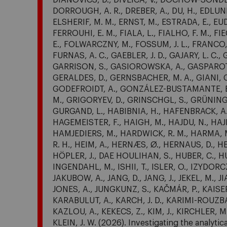
DIANOVICS, D., DIVEICA, V., DOCHOW-SONDER
DORROUGH, A. R., DREBER, A., DU, H., EDLUND,
ELSHERIF, M. M., ERNST, M., ESTRADA, E., EUD
FERROUHI, E. M., FIALA, L., FIALHO, F. M., FI
E., FOLWARCZNY, M., FOSSUM, J. L., FRANCO, V.
FURNAS, A. C., GAEBLER, J. D., GAJARY, L. 
GARRISON, S., GASIOROWSKA, A., GASPAROTT
GERALDES, D., GERNSBACHER, M. A., GIANI, C
GODEFROIDT, A., GONZÁLEZ-BUSTAMANTE, B.,
M., GRIGORYEV, D., GRINSCHGL, S., GRÜNING, 
GURGAND, L., HABIBNIA, H., HAFENBRACK, A.
HAGEMEISTER, F., HAIGH, M., HAJDU, N., HAJ
HAMJEDIERS, M., HARDWICK, R. M., HARMA, M.
R. H., HEIM, A., HERNÆS, Ø., HERNAUS, D., HE
HÖPLER, J., DAE HOULIHAN, S., HUBER, C., H
INGENDAHL, M., ISHII, T., ISLER, O., IZYDORCZ
JAKUBOW, A., JANG, D., JANG, J., JEKEL, M., J
JONES, A., JUNGKUNZ, S., KAČMÁR, P., KAISER
KARABULUT, A., KARCH, J. D., KARIMI-ROUZBA
KAZLOU, A., KEKECS, Z., KIM, J., KIRCHLER, M.
KLEIN, J. W. (2026). Investigating the analyti