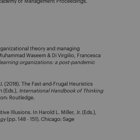
Academy of Management Proceedings.
ganizational theory and managing
, Muhammad Waseem & Di Virgilio, Francesca
earning organizations: a post-pandemic
(2018). The Fast-and-Frugal Heuristics
n (Eds.),
International Handbook of Thinking
xon: Routledge.
Illusions. In Harold L. Miller, Jr. (Eds.),
ogy
(pp. 148 - 151). Chicago: Sage