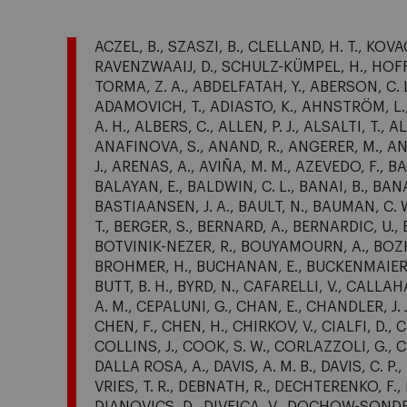
ACZEL, B., SZASZI, B., CLELLAND, H. T., KOV
RAVENZWAAIJ, D., SCHULZ-KÜMPEL, H., HOFF
TORMA, Z. A., ABDELFATAH, Y., ABERSON, C. L
ADAMOVICH, T., ADIASTO, K., AHNSTRÖM, L., A
A. H., ALBERS, C., ALLEN, P. J., ALSALTI, T.
ANAFINOVA, S., ANAND, R., ANGERER, M., A
J., ARENAS, A., AVIÑA, M. M., AZEVEDO, F., BA
BALAYAN, E., BALDWIN, C. L., BANAI, B., BANA
BASTIAANSEN, J. A., BAULT, N., BAUMAN, C. 
T., BERGER, S., BERNARD, A., BERNARDIC, U.,
BOTVINIK-NEZER, R., BOUYAMOURN, A., BOZKUR
BROHMER, H., BUCHANAN, E., BUCKENMAIER, J
BUTT, B. H., BYRD, N., CAFARELLI, V., CALLAH
A. M., CEPALUNI, G., CHAN, E., CHANDLER, J. J
CHEN, F., CHEN, H., CHIRKOV, V., CIALFI, D.,
COLLINS, J., COOK, S. W., CORLAZZOLI, G., C
DALLA ROSA, A., DAVIS, A. M. B., DAVIS, C. P., 
VRIES, T. R., DEBNATH, R., DECHTERENKO, F.,