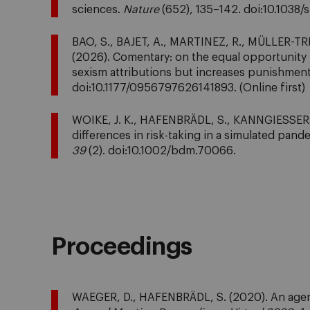
sciences.
Nature
(652), 135–142. doi:10.1038
BAO, S., BAJET, A., MARTINEZ, R., MÜLLER-TR
(2026). Comentary: on the equal opportunity
sexism attributions but increases punishmen
doi:10.1177/0956797626141893.
(Online first)
WOIKE, J. K., HAFENBRÄDL, S., KANNGIESSER, 
differences in risk-taking in a simulated pand
39
(2). doi:10.1002/bdm.70066.
Proceedings
WAEGER, D., HAFENBRÄDL, S. (2020). An agend