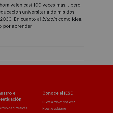
Ahora valen casi 100 veces más... pero
 educación universitaria de mis dos
l 2030. En cuanto al
bitcoin
como idea,
o por aprender.
austro e
Conoce el IESE
vestigación
Nuestra misión y valores
ctorio de profesores
Nuestro gobierno