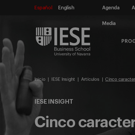
Español
English
Agenda
A
Media
PRO
Inicio
IESE Insight
Artículos
Cinco caracterí
IESE INSIGHT
Cinco caracterí