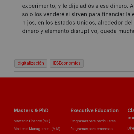
experimento, y le dije adiós a ese dinero. 
solo los venderé si sirven para financiar la
hijos, en los Estados Unidos, alrededor de
dinero y elemento disruptivo, queda much
digitalización
IESEconomics
Masters & PhD
Executive Education
Cl
in
Master in Finance (MiF)
Programas para particulares
Dire
Master in Management (MiM)
Programas para empresas