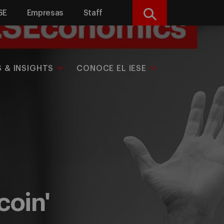
SE
Empresas
Staff
Buscar
S & INSIGHTS
CONOCE EL IESE
coin'