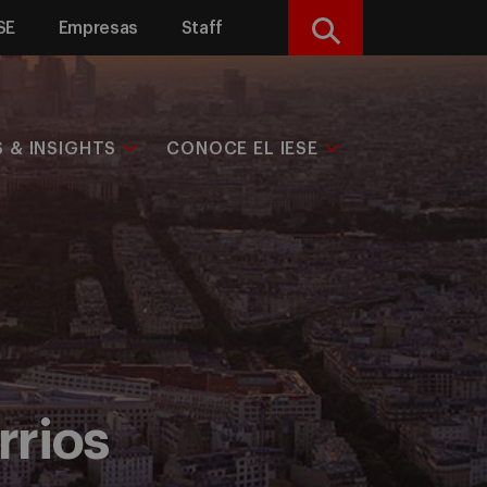
SE
Empresas
Staff
Buscar
S & INSIGHTS
CONOCE EL IESE
rrios