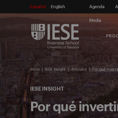
Español
English
Agenda
A
Media
PRO
Inicio
IESE Insight
Artículos
Por qué invert
IESE INSIGHT
Por qué invert