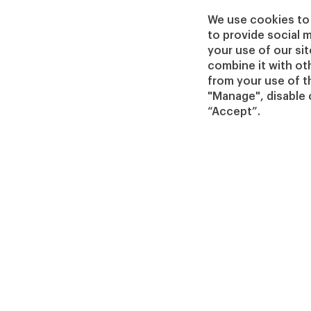
Estaremos encantados de ayudarte
We use cookies to 
to provide social 
your use of our si
CONTÁCTANOS
combine it with ot
from your use of th
"Manage", disable 
“Accept”.