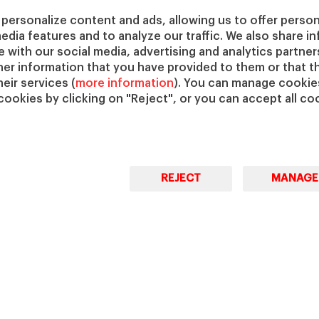
Master in Management (MiM)
Programas para empresas
Dep
personalize content and ads, allowing us to offer person
Master in Business
Programas online
media features and to analyze our traffic. We also share 
Cen
Administration
te with our social media, advertising and analytics partne
Cát
Executive Master in Business
her information that you have provided to them or that t
IESE
Administration
eir services (
more information
). You can manage cookies
IESE
Global Executive Master in
cookies by clicking on "Reject", or you can accept all coo
Business Administration
Elige tu MBA
Master in Research in
Management
REJECT
MANAGE
PhD in Management
© Copyright, 2026. IESE Business School | University of
Pri