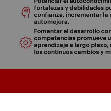
Potenciar el autoconocimi
fortalezas y debilidades 
confianza, incrementar la 
automejora.
Fomentar el desarrollo con
competencias promueve u
aprendizaje a largo plazo,
los continuos cambios y m
Masters & PhD
Executive Education
Cl
in
Master in Finance (MiF)
Programas para particulares
Dire