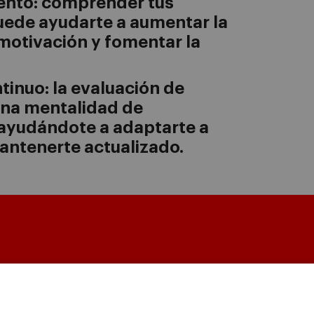
ento: comprender tus
puede ayudarte a aumentar la
motivación y fomentar la
tinuo: la evaluación de
na mentalidad de
 ayudándote a adaptarte a
antenerte actualizado.
austro e
Conoce el IESE
vestigación
Nuestra misión y valores
ctorio de profesores