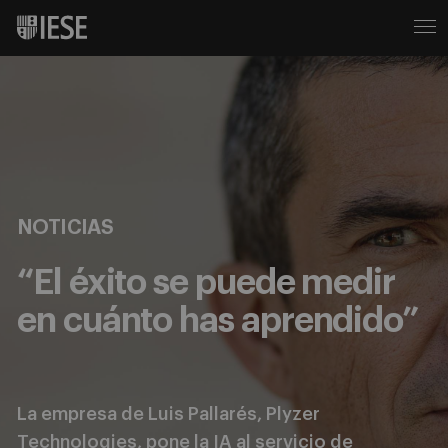
NOTICIAS
“El éxito se puede medir
en cuánto has aprendido”
La empresa de Luis Pallarés, Plyzer
Technologies, pone la IA al servicio de