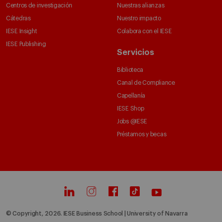
Centros de investigación
Nuestras alianzas
Cátedras
Nuestro impacto
IESE Insight
Colabora con el IESE
IESE Publishing
Servicios
Biblioteca
Canal de Compliance
Capellanía
IESE Shop
Jobs @IESE
Préstamos y becas
© Copyright, 2026. IESE Business School | University of Navarra