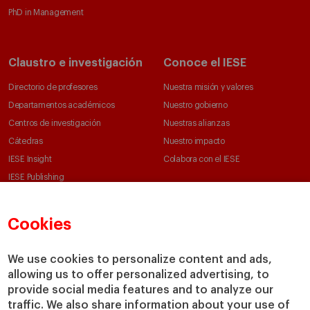
PhD in Management
Claustro e investigación
Conoce el IESE
Directorio de profesores
Nuestra misión y valores
Departamentos académicos
Nuestro gobierno
Centros de investigación
Nuestras alianzas
Cátedras
Nuestro impacto
IESE Insight
Colabora con el IESE
IESE Publishing
Servicios
Biblioteca
Cookies
Canal de Compliance
Capellanía
We use cookies to personalize content and ads,
IESE Shop
allowing us to offer personalized advertising, to
Jobs @IESE
provide social media features and to analyze our
Préstamos y becas
traffic. We also share information about your use of