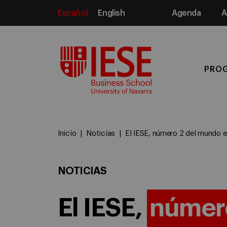
Español
English
Agenda
A
Media
PRO
Inicio
Noticias
El IESE, número 2 del mundo e
NOTICIAS
El IESE,
númer