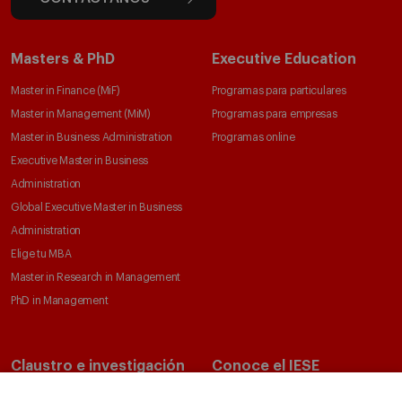
Masters & PhD
Executive Education
Master in Finance (MiF)
Programas para particulares
Master in Management (MiM)
Programas para empresas
Master in Business Administration
Programas online
Executive Master in Business
Administration
Global Executive Master in Business
Administration
Elige tu MBA
Master in Research in Management
PhD in Management
Claustro e investigación
Conoce el IESE
Directorio de profesores
Nuestra misión y valores