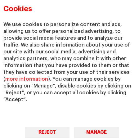
Departamentos académicos
Nuestro gobierno
Cookies
Centros de investigación
Nuestras alianzas
Cátedras
Nuestro impacto
We use cookies to personalize content and ads,
IESE Insight
Colabora con el IESE
allowing us to offer personalized advertising, to
provide social media features and to analyze our
IESE Publishing
Servicios
traffic. We also share information about your use of
our site with our social media, advertising and
Biblioteca
analytics partners, who may combine it with other
Canal de Compliance
information that you have provided to them or that
Capellanía
they have collected from your use of their services
(
more information
). You can manage cookies by
IESE Shop
clicking on "Manage", disable cookies by clicking on
Jobs @IESE
"Reject", or you can accept all cookies by clicking
Préstamos y becas
“Accept”.
REJECT
MANAGE