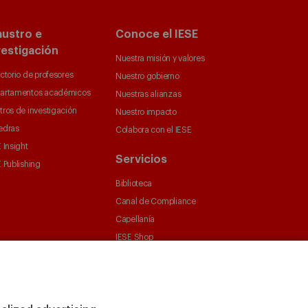
austro e
Conoce el IESE
vestigación
Nuestra misión y valores
ctorio de profesores
Nuestro gobierno
artamentos académicos
Nuestras alianzas
tros de investigación
Nuestro impacto
edras
Colabora con el IESE
 Insight
Servicios
 Publishing
Biblioteca
Canal de Compliance
Capellanía
IESE Shop
Jobs @IESE
Préstamos y becas