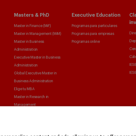
Masters & PhD
Executive Education
Cl
in
Master in Finance (MiF)
Programas para particulares
Dire
Master in Management (MiM)
Programas para empresas
Dep
Master in Business
Programas online
Cen
Administration
Cát
Executive Master in Business
IESE
Administration
IESE
Global Executive Master in
Business Administration
Elige tu MBA
Master in Research in
Management
PhD in Management