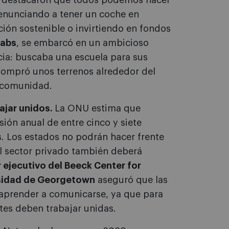
s destacaron que todos podemos hacer
 renunciando a tener un coche en
ión sostenible o invirtiendo en fondos
Labs
, se embarcó en un ambicioso
cia: buscaba una escuela para sus
 Compró unos terrenos alrededor del
a comunidad.
ajar unidos.
La ONU estima que
sión anual de entre cinco y siete
s. Los estados no podrán hacer frente
l sector privado también deberá
 ejecutivo del Beeck Center for
rsidad de Georgetown
aseguró que las
aprender a comunicarse, ya que para
tes deben trabajar unidas.