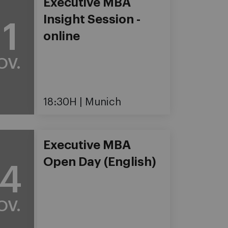
Executive MBA
Insight Session -
11
online
OV.
18:30H
Munich
Executive MBA
Open Day (English)
14
OV.