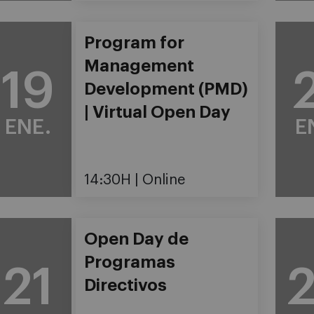
Program for
Management
19
Development (PMD)
| Virtual Open Day
ENE.
E
14:30H
Online
Open Day de
Programas
21
Directivos