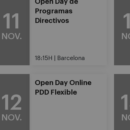
Open Day de
Programas
11
Directivos
NOV.
N
18:15H
Barcelona
Open Day Online
PDD Flexible
12
NOV.
N