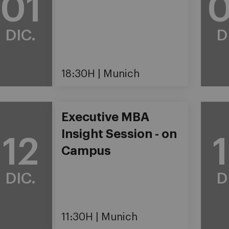
01
DIC.
D
18:30H
Munich
Executive MBA
Insight Session - on
12
Campus
DIC.
D
11:30H
Munich