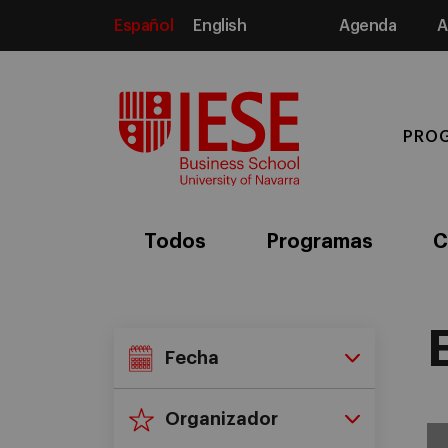
Español
English
Agenda
A
Media
PRO
Todos
Programas
C
Fecha
Organizador