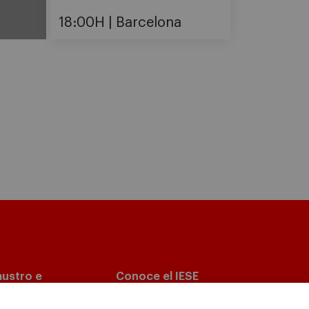
18:00H
Barcelona
austro e
Conoce el IESE
vestigación
Nuestra misión y valores