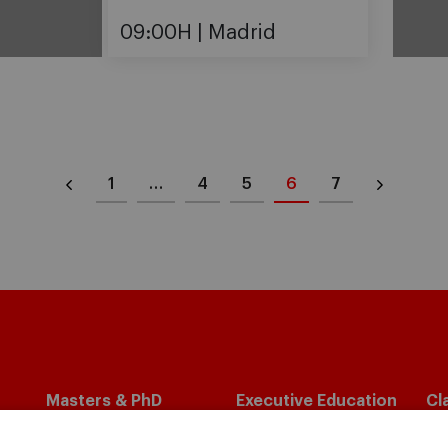
09:00H
Madrid
1
…
4
5
6
7
Masters & PhD
Executive Education
Cl
in
Master in Finance (MiF)
Programas para particulares