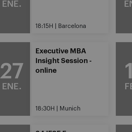
ENE.
E
18:15H
Barcelona
Executive MBA
Insight Session -
27
online
ENE.
F
18:30H
Munich