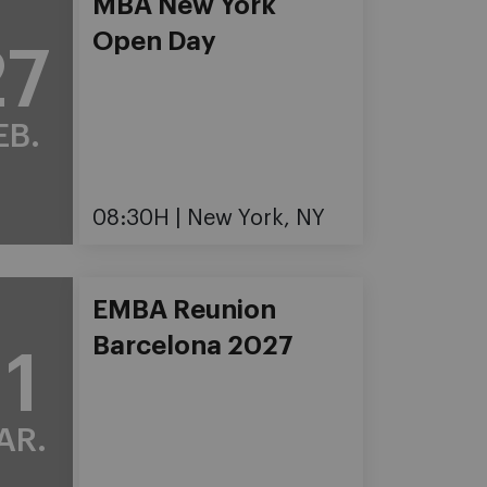
MBA New York
Open Day
27
EB.
08:30H
New York, NY
EMBA Reunion
Barcelona 2027
11
AR.