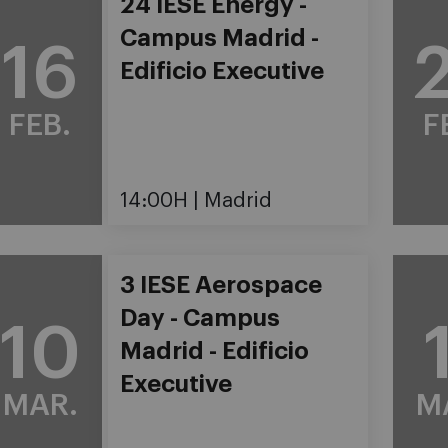
24 IESE Energy -
Campus Madrid -
16
Edificio Executive
FEB.
F
14:00H
Madrid
3 IESE Aerospace
Day - Campus
10
Madrid - Edificio
Executive
MAR.
M