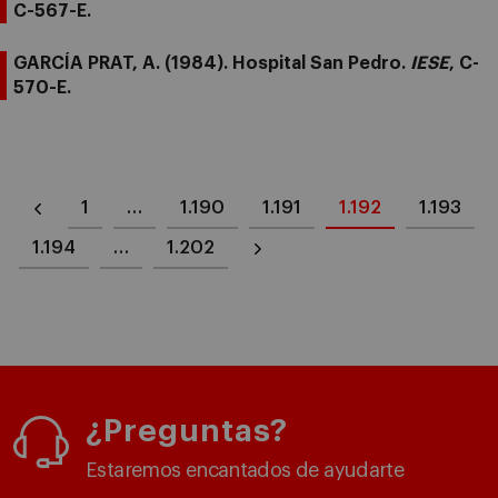
C-567-E.
GARCÍA PRAT, A. (1984). Hospital San Pedro.
IESE
, C-
570-E.
1
…
1.190
1.191
1.192
1.193
1.194
…
1.202
¿Preguntas?
Estaremos encantados de ayudarte