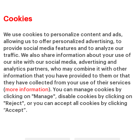
Directorio de profesores
Nuestra misión y valores
Departamentos académicos
Nuestro gobierno
Cookies
Centros de investigación
Nuestras alianzas
Cátedras
Nuestro impacto
We use cookies to personalize content and ads,
IESE Insight
Colabora con el IESE
allowing us to offer personalized advertising, to
provide social media features and to analyze our
IESE Publishing
Servicios
traffic. We also share information about your use of
our site with our social media, advertising and
Biblioteca
analytics partners, who may combine it with other
Canal de Compliance
information that you have provided to them or that
Capellanía
they have collected from your use of their services
(
more information
). You can manage cookies by
IESE Shop
clicking on "Manage", disable cookies by clicking on
Jobs @IESE
"Reject", or you can accept all cookies by clicking
Préstamos y becas
“Accept”.