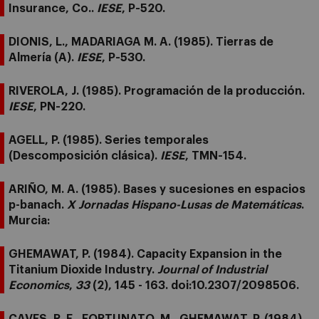
Insurance, Co..
IESE
, P-520.
DIONIS, L., MADARIAGA M. A. (1985). Tierras de
Almería (A).
IESE
, P-530.
RIVEROLA, J. (1985). Programación de la producción.
IESE
, PN-220.
AGELL, P. (1985). Series temporales
(Descomposición clásica).
IESE
, TMN-154.
ARIÑO, M. A. (1985). Bases y sucesiones en espacios
p-banach.
X Jornadas Hispano-Lusas de Matemáticas
.
Murcia:
GHEMAWAT, P. (1984). Capacity Expansion in the
Titanium Dioxide Industry.
Journal of Industrial
Economics
,
33
(2), 145 - 163. doi:10.2307/2098506.