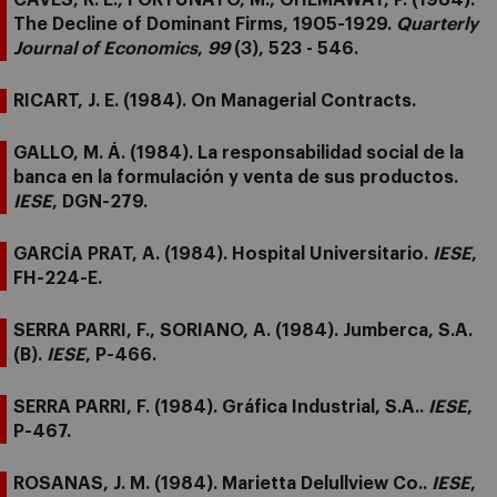
CAVES, R. E., FORTUNATO, M., GHEMAWAT, P. (1984).
The Decline of Dominant Firms, 1905-1929.
Quarterly
Journal of Economics
,
99
(3), 523 - 546.
RICART, J. E. (1984). On Managerial Contracts.
GALLO, M. Á. (1984). La responsabilidad social de la
banca en la formulación y venta de sus productos.
IESE
, DGN-279.
GARCÍA PRAT, A. (1984). Hospital Universitario.
IESE
,
FH-224-E.
SERRA PARRI, F., SORIANO, A. (1984). Jumberca, S.A.
(B).
IESE
, P-466.
SERRA PARRI, F. (1984). Gráfica Industrial, S.A..
IESE
,
P-467.
ROSANAS, J. M. (1984). Marietta Delullview Co..
IESE
,