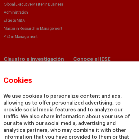
Global Executive Master in Business
Administration
Elige tu MBA
Master in Research in Management
PhD in Management
Claustro e investigación
Conoce el IESE
Directorio de profesores
Nuestra misión y valores
Departamentos académicos
Nuestro gobierno
Cookies
Centros de investigación
Nuestras alianzas
Cátedras
Nuestro impacto
We use cookies to personalize content and ads,
IESE Insight
Colabora con el IESE
allowing us to offer personalized advertising, to
provide social media features and to analyze our
IESE Publishing
Servicios
traffic. We also share information about your use of
our site with our social media, advertising and
Biblioteca
analytics partners, who may combine it with other
Canal de Compliance
information that you have provided to them or that