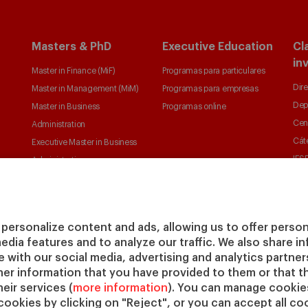
Masters & PhD
Executive Education
Cl
in
Master in Finance (MiF)
Programas para particulares
Dire
Master in Management (MiM)
Programas para empresas
Dep
Master in Business
Programas online
Cen
Administration
Cát
Executive Master in Business
IESE
Administration
IESE
Global Executive Master in
Business Administration
Elige tu MBA
personalize content and ads, allowing us to offer person
Master in Research in
media features and to analyze our traffic. We also share 
Management
te with our social media, advertising and analytics partne
PhD in Management
her information that you have provided to them or that t
eir services (
more information
). You can manage cookies
cookies by clicking on "Reject", or you can accept all coo