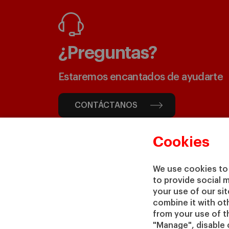
¿Preguntas?
Estaremos encantados de ayudarte
CONTÁCTANOS
Cookies
We use cookies to 
to provide social 
your use of our si
combine it with ot
from your use of th
"Manage", disable 