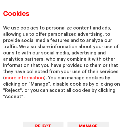
Directorio de profesores
Nuestra misión y valores
Departamentos académicos
Nuestro gobierno
Cookies
Centros de investigación
Nuestras alianzas
Cátedras
Nuestro impacto
We use cookies to personalize content and ads,
IESE Insight
Colabora con el IESE
allowing us to offer personalized advertising, to
provide social media features and to analyze our
IESE Publishing
Servicios
traffic. We also share information about your use of
our site with our social media, advertising and
Biblioteca
analytics partners, who may combine it with other
Canal de Compliance
information that you have provided to them or that
Capellanía
they have collected from your use of their services
(
more information
). You can manage cookies by
IESE Shop
clicking on "Manage", disable cookies by clicking on
Jobs @IESE
"Reject", or you can accept all cookies by clicking
Préstamos y becas
“Accept”.
REJECT
MANAGE