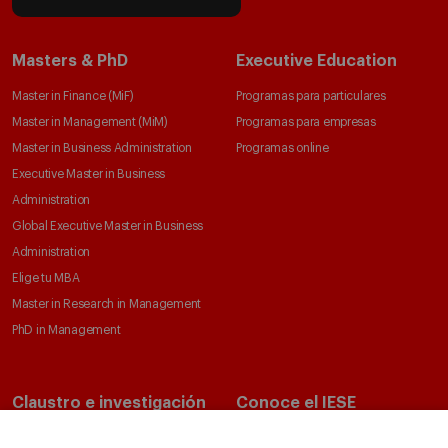
Masters & PhD
Executive Education
Master in Finance (MiF)
Programas para particulares
Master in Management (MiM)
Programas para empresas
Master in Business Administration
Programas online
Executive Master in Business
Administration
Global Executive Master in Business
Administration
Elige tu MBA
Master in Research in Management
PhD in Management
Claustro e investigación
Conoce el IESE
Directorio de profesores
Nuestra misión y valores