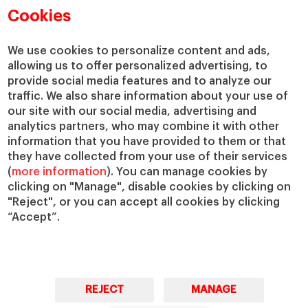
Departamentos académicos
Nuestro gobierno
Cookies
Centros de investigación
Nuestras alianzas
Cátedras
Nuestro impacto
We use cookies to personalize content and ads,
IESE Insight
Colabora con el IESE
allowing us to offer personalized advertising, to
provide social media features and to analyze our
IESE Publishing
Servicios
traffic. We also share information about your use of
our site with our social media, advertising and
Biblioteca
analytics partners, who may combine it with other
Canal de Compliance
information that you have provided to them or that
Capellanía
they have collected from your use of their services
(
more information
). You can manage cookies by
IESE Shop
clicking on "Manage", disable cookies by clicking on
Jobs @IESE
"Reject", or you can accept all cookies by clicking
Préstamos y becas
“Accept”.
REJECT
MANAGE