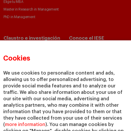
Elige tu MBA
Master in Research in Management
PhD in Management
Claustro e investigación
Conoce el IESE
Directorio de profesores
Nuestra misión y valores
Departamentos académicos
Nuestro gobierno
Cookies
Centros de investigación
Nuestras alianzas
Cátedras
Nuestro impacto
We use cookies to personalize content and ads,
IESE Insight
Colabora con el IESE
allowing us to offer personalized advertising, to
provide social media features and to analyze our
IESE Publishing
Servicios
traffic. We also share information about your use of
our site with our social media, advertising and
Biblioteca
analytics partners, who may combine it with other
Canal de Compliance
information that you have provided to them or that
Capellanía
they have collected from your use of their services
(
more information
). You can manage cookies by
IESE Shop