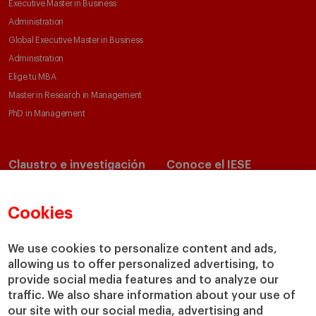
Executive Master in Business
Administration
Global Executive Master in Business
Administration
Elige tu MBA
Master in Research in Management
PhD in Management
Claustro e investigación
Conoce el IESE
Directorio de profesores
Nuestra misión y valores
Departamentos académicos
Nuestro gobierno
Cookies
Centros de investigación
Nuestras alianzas
Cátedras
Nuestro impacto
We use cookies to personalize content and ads,
IESE Insight
Colabora con el IESE
allowing us to offer personalized advertising, to
provide social media features and to analyze our
IESE Publishing
Servicios
traffic. We also share information about your use of
our site with our social media, advertising and