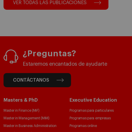
VER TODAS LAS PUBLICACIONES
¿Preguntas?
Estaremos encantados de ayudarte
CONTÁCTANOS
Masters & PhD
Executive Education
Master in Finance (MiF)
Programas para particulares
Master in Management (MiM)
Programas para empresas
Master in Business Administration
Programas online