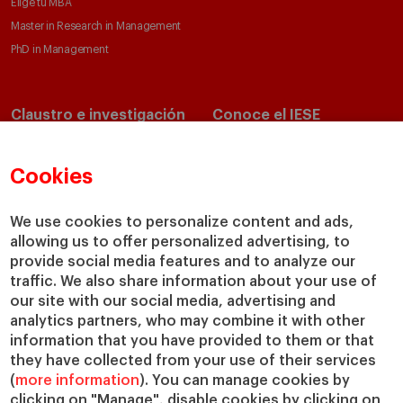
Elige tu MBA
Master in Research in Management
PhD in Management
Claustro e investigación
Conoce el IESE
Directorio de profesores
Nuestra misión y valores
Departamentos académicos
Nuestro gobierno
Cookies
Centros de investigación
Nuestras alianzas
Cátedras
Nuestro impacto
We use cookies to personalize content and ads,
IESE Insight
Colabora con el IESE
allowing us to offer personalized advertising, to
provide social media features and to analyze our
IESE Publishing
Servicios
traffic. We also share information about your use of
our site with our social media, advertising and
Biblioteca
analytics partners, who may combine it with other
Canal de Compliance
information that you have provided to them or that
Capellanía
they have collected from your use of their services
(
more information
). You can manage cookies by
IESE Shop
clicking on "Manage", disable cookies by clicking on