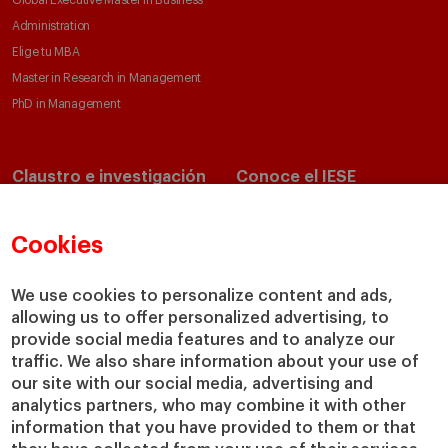
Global Executive Master in Business
Administration
Elige tu MBA
Master in Research in Management
PhD in Management
Claustro e investigación
Conoce el IESE
Directorio de profesores
Nuestra misión y valores
Departamentos académicos
Nuestro gobierno
Cookies
Centros de investigación
Nuestras alianzas
Cátedras
Nuestro impacto
We use cookies to personalize content and ads,
IESE Insight
Colabora con el IESE
allowing us to offer personalized advertising, to
provide social media features and to analyze our
IESE Publishing
Servicios
traffic. We also share information about your use of
our site with our social media, advertising and
Biblioteca
analytics partners, who may combine it with other
Canal de Compliance
information that you have provided to them or that
Capellanía