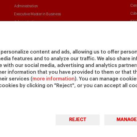
Cen
Administration
Cát
Executive Master in Business
IESE
Administration
IESE
Global Executive Master in
Business Administration
Elige tu MBA
personalize content and ads, allowing us to offer person
Master in Research in
media features and to analyze our traffic. We also share 
Management
te with our social media, advertising and analytics partne
PhD in Management
her information that you have provided to them or that t
eir services (
more information
). You can manage cookies
cookies by clicking on "Reject", or you can accept all coo
REJECT
MANAGE
© Copyright, 2026. IESE Business School | University of
Pri
Navarra