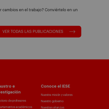
 cambios en el trabajo? Conviértelo en un
VER TODAS LAS PUBLICACIONES
austro e
Conoce el IESE
vestigación
Nuestra misión y valores
ctorio de profesores
Nuestro gobierno
artamentos académicos
Nuestras alianzas