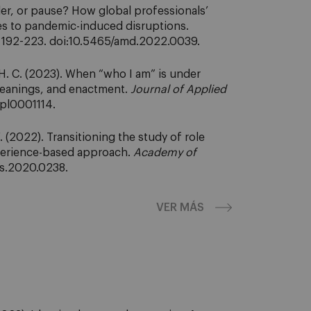
er, or pause? How global professionals’
ses to pandemic-induced disruptions.
, 192-223. doi:10.5465/amd.2022.0039.
. C. (2023). When “who I am” is under
 meanings, and enactment.
Journal of Applied
apl0001114.
022). Transitioning the study of role
xperience-based approach.
Academy of
ls.2020.0238.
VER MÁS