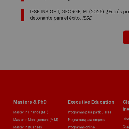
IESE INSIGHT, GEORGE, M. (2025). ¿Estrés por
detonante para el éxito.
IESE
.
Masters & PhD
Executive Education
Cl
in
Master in Finance (MiF)
Programas para particulares
Dire
Master in Management (MiM)
Programas para empresas
Dep
Master in Business
Programas online