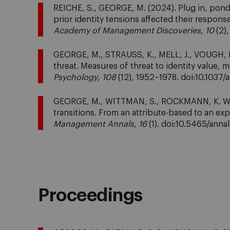
REICHE, S., GEORGE, M. (2024). Plug in, pond
prior identity tensions affected their respon
Academy of Management Discoveries
,
10
(2)
GEORGE, M., STRAUSS, K., MELL, J., VOUGH, H
threat. Measures of threat to identity value,
Psychology
,
108
(12), 1952–1978. doi:10.1037/
GEORGE, M., WITTMAN, S., ROCKMANN, K. W. (2
transitions. From an attribute-based to an e
Management Annals
,
16
(1). doi:10.5465/anna
Proceedings