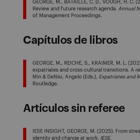
GEORGE, M., BATAILLE, C. D., VOUGH, H. C. (20
Review and future research agenda.
Annual M
of Management Proceedings.
Capítulos de libros
GEORGE, M., REICHE, S., KRAIMER, M. L. (2022
expatriates and cross-cultural transitions. A 
Min & DeNisi, Angelo (Eds.),
Expatriates and 
Routledge.
Artículos sin referee
IESE INSIGHT, GEORGE, M. (2025). From stress
identity and change at work.
IESE
.