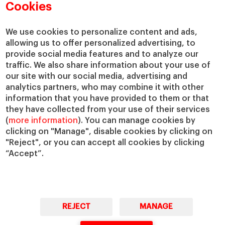
Departamentos académicos
Nuestro gobierno
Cookies
Centros de investigación
Nuestras alianzas
Cátedras
Nuestro impacto
We use cookies to personalize content and ads,
IESE Insight
Colabora con el IESE
allowing us to offer personalized advertising, to
provide social media features and to analyze our
IESE Publishing
Servicios
traffic. We also share information about your use of
our site with our social media, advertising and
Biblioteca
analytics partners, who may combine it with other
Canal de Compliance
information that you have provided to them or that
Capellanía
they have collected from your use of their services
(
more information
). You can manage cookies by
IESE Shop
clicking on "Manage", disable cookies by clicking on
Jobs @IESE
"Reject", or you can accept all cookies by clicking
Préstamos y becas
“Accept”.
REJECT
MANAGE