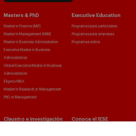
Masters & PhD
Executive Education
Master in Finance (MiF)
Programas para particulares
Master in Management (MiM)
Programas para empresas
Master in Business Administration
Programas online
Executive Master in Business
Administration
Global Executive Master in Business
Administration
Elige tu MBA
Master in Research in Management
PhD in Management
Claustro e investigación
Conoce el IESE
Directorio de profesores
Nuestra misión y valores