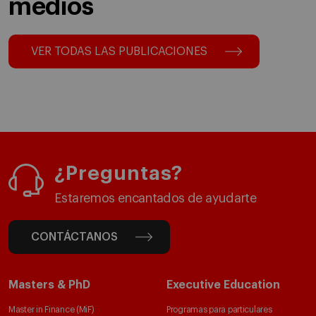
medios
VER TODAS LAS PUBLICACIONES
¿Preguntas?
Estaremos encantados de ayudarte
CONTÁCTANOS
Masters & PhD
Executive Education
Master in Finance (MiF)
Programas para particulares