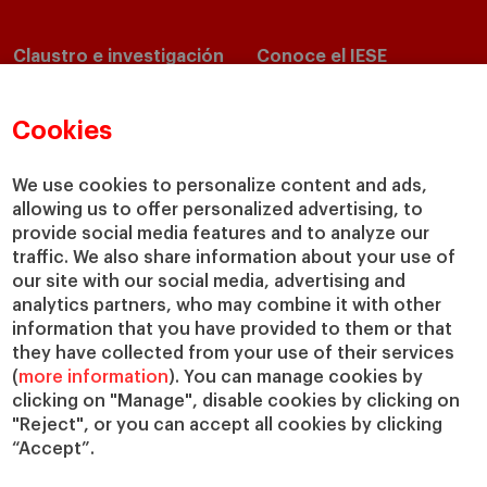
Claustro e investigación
Conoce el IESE
Directorio de profesores
Nuestra misión y valores
Departamentos académicos
Nuestro gobierno
Cookies
Centros de investigación
Nuestras alianzas
Cátedras
Nuestro impacto
We use cookies to personalize content and ads,
IESE Insight
Colabora con el IESE
allowing us to offer personalized advertising, to
provide social media features and to analyze our
IESE Publishing
Servicios
traffic. We also share information about your use of
our site with our social media, advertising and
Biblioteca
analytics partners, who may combine it with other
Canal de Compliance
information that you have provided to them or that
Capellanía
they have collected from your use of their services
(
more information
). You can manage cookies by
IESE Shop
clicking on "Manage", disable cookies by clicking on
Jobs @IESE
"Reject", or you can accept all cookies by clicking
Préstamos y becas
“Accept”.