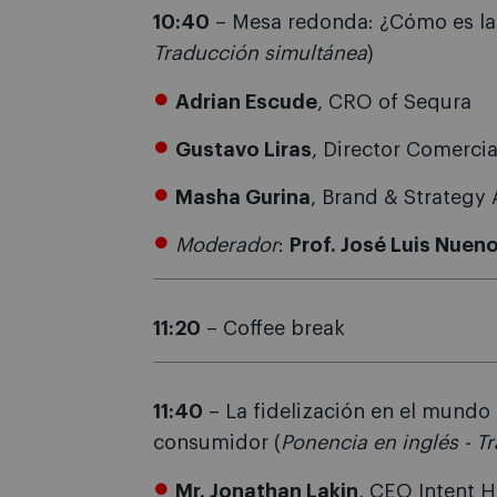
10:40
– Mesa redonda: ¿Cómo es la 
Traducción simultánea
)
Adrian Escude
, CRO of Sequra
Gustavo Liras
, Director Comercial
Masha Gurina
, Brand & Strategy 
Moderador
:
Prof. José Luis Nuen
11:20
– Coffee break
11:40
– La fidelización en el mundo 
consumidor (
Ponencia en inglés - T
Mr. Jonathan Lakin
, CEO Intent 