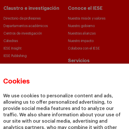
Claustro e investigación
Conoce el IESE
Directorio de profesores
Nuestra misión y valores
Departamentos académicos
Nuestro gobierno
Centros de investigación
Nuestras alianzas
Cátedras
Nuestro impacto
IESE Insight
Colabora con el IESE
IESE Publishing
Servicios
Biblioteca
Canal de Compliance
Cookies
Capellanía
IESE Shop
We use cookies to personalize content and ads,
Jobs @IESE
allowing us to offer personalized advertising, to
provide social media features and to analyze our
Préstamos y becas
traffic. We also share information about your use of
our site with our social media, advertising and
analytics partners, who may combine it with other