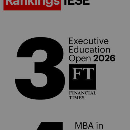
Rankings
IESE