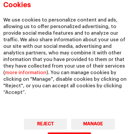
Departamentos académicos
Nuestro gobierno
Cookies
Centros de investigación
Nuestras alianzas
Cátedras
Nuestro impacto
We use cookies to personalize content and ads,
allowing us to offer personalized advertising, to
IESE Insight
Colabora con el IESE
provide social media features and to analyze our
IESE Publishing
Servicios
traffic. We also share information about your use of
our site with our social media, advertising and
Biblioteca
analytics partners, who may combine it with other
Canal de Compliance
information that you have provided to them or that
Capellanía
they have collected from your use of their services
(
more information
). You can manage cookies by
IESE Shop
clicking on "Manage", disable cookies by clicking on
Jobs @IESE
"Reject", or you can accept all cookies by clicking
Préstamos y becas
“Accept”.
REJECT
MANAGE