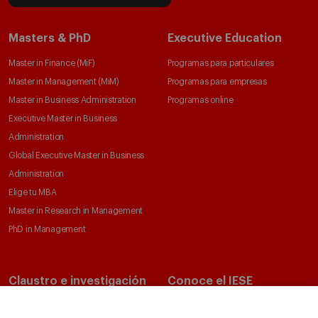
Masters & PhD
Executive Education
Master in Finance (MiF)
Programas para particulares
Master in Management (MiM)
Programas para empresas
Master in Business Administration
Programas online
Executive Master in Business
Administration
Global Executive Master in Business
Administration
Elige tu MBA
Master in Research in Management
PhD in Management
Claustro e investigación
Conoce el IESE
Directorio de profesores
Nuestra misión y valores