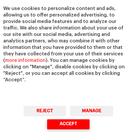
Cátedras
Nuestro impacto
We use cookies to personalize content and ads,
allowing us to offer personalized advertising, to
IESE Insight
Colabora con el IESE
provide social media features and to analyze our
IESE Publishing
Servicios
traffic. We also share information about your use of
our site with our social media, advertising and
Biblioteca
analytics partners, who may combine it with other
Canal de Compliance
information that you have provided to them or that
Capellanía
they have collected from your use of their services
(
more information
). You can manage cookies by
IESE Shop
clicking on "Manage", disable cookies by clicking on
Jobs @IESE
"Reject", or you can accept all cookies by clicking
Préstamos y becas
“Accept”.
REJECT
MANAGE
© Copyright, 2026. IESE Business School | University of Navarra
ACCEPT
Privacidad
Aviso Legal
Cookies
Ciberseguridad
Accesibilidad