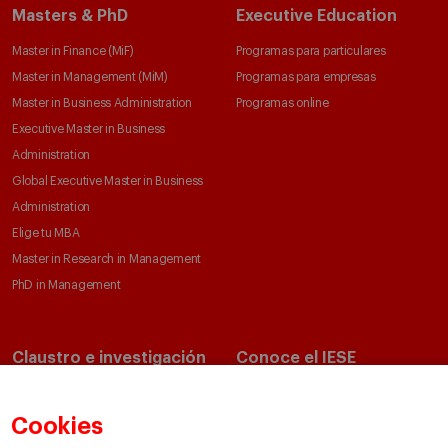
Masters & PhD
Executive Education
Master in Finance (MiF)
Programas para particulares
Master in Management (MiM)
Programas para empresas
Master in Business Administration
Programas online
Executive Master in Business
Administration
Global Executive Master in Business
Administration
Elige tu MBA
Master in Research in Management
PhD in Management
Claustro e investigación
Conoce el IESE
Directorio de profesores
Nuestra misión y valores
Departamentos académicos
Nuestro gobierno
Cookies
Centros de investigación
Nuestras alianzas