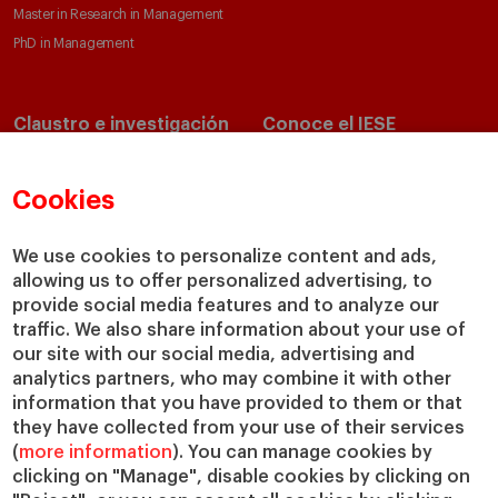
Master in Research in Management
PhD in Management
Claustro e investigación
Conoce el IESE
Directorio de profesores
Nuestra misión y valores
Departamentos académicos
Nuestro gobierno
Cookies
Centros de investigación
Nuestras alianzas
Cátedras
Nuestro impacto
We use cookies to personalize content and ads,
allowing us to offer personalized advertising, to
IESE Insight
Colabora con el IESE
provide social media features and to analyze our
IESE Publishing
Servicios
traffic. We also share information about your use of
our site with our social media, advertising and
Biblioteca
analytics partners, who may combine it with other
Canal de Compliance
information that you have provided to them or that
Capellanía
they have collected from your use of their services
(
more information
). You can manage cookies by
IESE Shop
clicking on "Manage", disable cookies by clicking on
Jobs @IESE