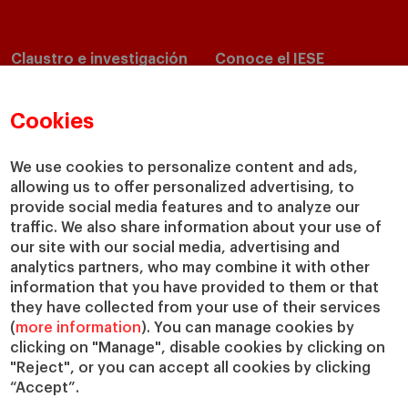
Claustro e investigación
Conoce el IESE
Directorio de profesores
Nuestra misión y valores
Departamentos académicos
Nuestro gobierno
Cookies
Centros de investigación
Nuestras alianzas
Cátedras
Nuestro impacto
We use cookies to personalize content and ads,
allowing us to offer personalized advertising, to
IESE Insight
Colabora con el IESE
provide social media features and to analyze our
IESE Publishing
Servicios
traffic. We also share information about your use of
our site with our social media, advertising and
Biblioteca
analytics partners, who may combine it with other
Canal de Compliance
information that you have provided to them or that
Capellanía
they have collected from your use of their services
(
more information
). You can manage cookies by
IESE Shop
clicking on "Manage", disable cookies by clicking on
Jobs @IESE
"Reject", or you can accept all cookies by clicking
Préstamos y becas
“Accept”.