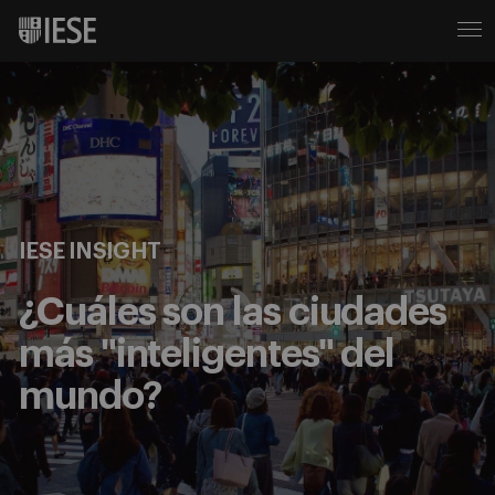
IESE INSIGHT
¿Cuáles son las ciudades
más "inteligentes" del
mundo?