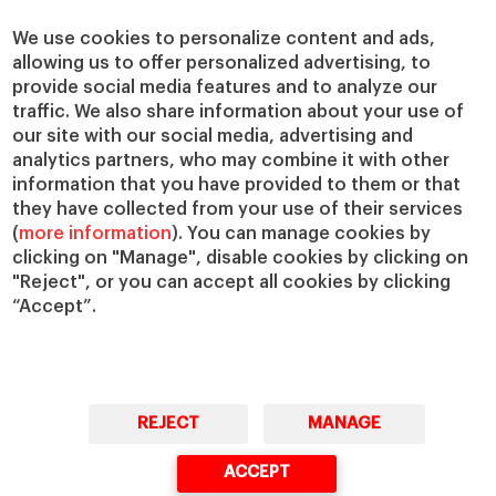
Centros de investigación
Nuestras alianzas
Cátedras
Nuestro impacto
We use cookies to personalize content and ads,
allowing us to offer personalized advertising, to
IESE Insight
Colabora con el IESE
provide social media features and to analyze our
IESE Publishing
Servicios
traffic. We also share information about your use of
our site with our social media, advertising and
Biblioteca
analytics partners, who may combine it with other
Canal de Compliance
information that you have provided to them or that
Capellanía
they have collected from your use of their services
(
more information
). You can manage cookies by
IESE Shop
clicking on "Manage", disable cookies by clicking on
Jobs @IESE
"Reject", or you can accept all cookies by clicking
Préstamos y becas
“Accept”.
REJECT
MANAGE
© Copyright, 2026. IESE Business School | University of Navarra
ACCEPT