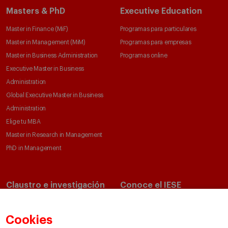
Masters & PhD
Executive Education
Master in Finance (MiF)
Programas para particulares
Master in Management (MiM)
Programas para empresas
Master in Business Administration
Programas online
Executive Master in Business
Administration
Global Executive Master in Business
Administration
Elige tu MBA
Master in Research in Management
PhD in Management
Claustro e investigación
Conoce el IESE
Directorio de profesores
Nuestra misión y valores
Departamentos académicos
Nuestro gobierno
Cookies