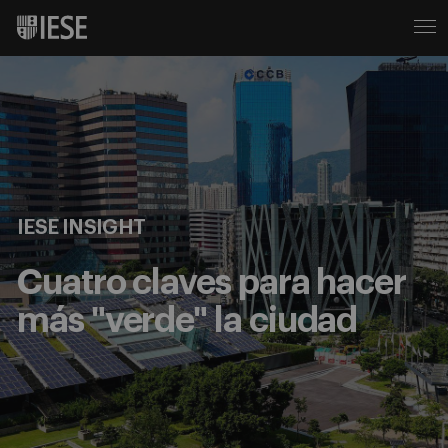
IESE INSIGHT
Cuatro claves para hacer
más "verde" la ciudad