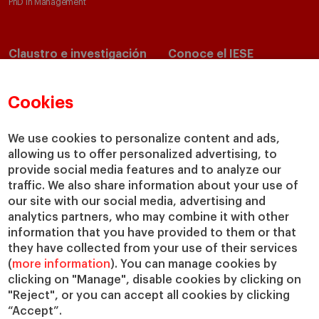
PhD in Management
Claustro e investigación
Conoce el IESE
Directorio de profesores
Nuestra misión y valores
Departamentos académicos
Nuestro gobierno
Cookies
Centros de investigación
Nuestras alianzas
Cátedras
Nuestro impacto
We use cookies to personalize content and ads,
allowing us to offer personalized advertising, to
IESE Insight
Colabora con el IESE
provide social media features and to analyze our
IESE Publishing
Servicios
traffic. We also share information about your use of
our site with our social media, advertising and
Biblioteca
analytics partners, who may combine it with other
Canal de Compliance
information that you have provided to them or that
Capellanía
they have collected from your use of their services
(
more information
). You can manage cookies by
IESE Shop
clicking on "Manage", disable cookies by clicking on
Jobs @IESE
"Reject", or you can accept all cookies by clicking
Préstamos y becas
“Accept”.