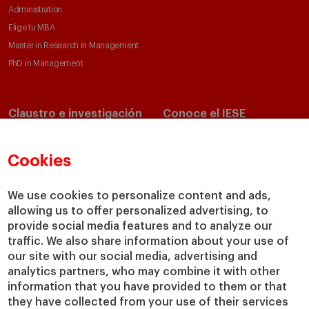
Administration
Elige tu MBA
Master in Research in Management
PhD in Management
Claustro e investigación
Conoce el IESE
Directorio de profesores
Nuestra misión y valores
Departamentos académicos
Nuestro gobierno
Cookies
Centros de investigación
Nuestras alianzas
Cátedras
Nuestro impacto
We use cookies to personalize content and ads,
allowing us to offer personalized advertising, to
IESE Insight
Colabora con el IESE
provide social media features and to analyze our
IESE Publishing
Servicios
traffic. We also share information about your use of
our site with our social media, advertising and
Biblioteca
analytics partners, who may combine it with other
Canal de Compliance
information that you have provided to them or that
Capellanía
they have collected from your use of their services