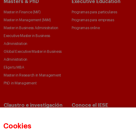
Masters & PhD
Executive Education
Master in Finance (MiF)
Programas para particulares
Master in Management (MiM)
Programas para empresas
Master in Business Administration
Programas online
Executive Master in Business
Administration
Global Executive Master in Business
Administration
Elige tu MBA
Master in Research in Management
PhD in Management
Claustro e investigación
Conoce el IESE
Directorio de profesores
Nuestra misión y valores
Departamentos académicos
Nuestro gobierno
Cookies
Centros de investigación
Nuestras alianzas