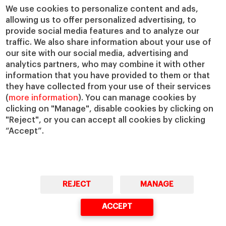
Cátedras
Nuestro impacto
We use cookies to personalize content and ads,
allowing us to offer personalized advertising, to
IESE Insight
Colabora con el IESE
provide social media features and to analyze our
IESE Publishing
Servicios
traffic. We also share information about your use of
our site with our social media, advertising and
Biblioteca
analytics partners, who may combine it with other
Canal de Compliance
information that you have provided to them or that
Capellanía
they have collected from your use of their services
(
more information
). You can manage cookies by
IESE Shop
clicking on "Manage", disable cookies by clicking on
Jobs @IESE
"Reject", or you can accept all cookies by clicking
Préstamos y becas
“Accept”.
REJECT
MANAGE
© Copyright, 2026. IESE Business School | University of Navarra
ACCEPT
Privacidad
Aviso Legal
Cookies
Ciberseguridad
Accesibilidad