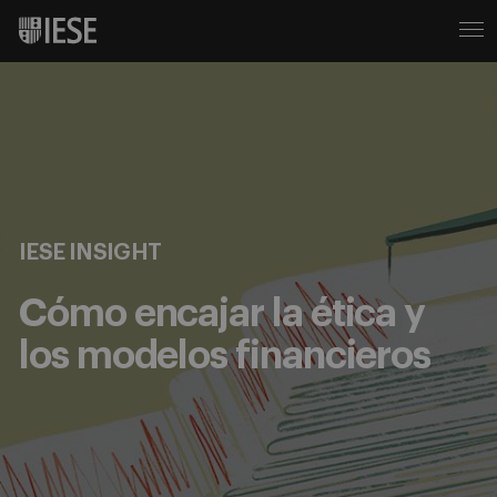
IESE INSIGHT
Cómo encajar la ética y
los modelos financieros