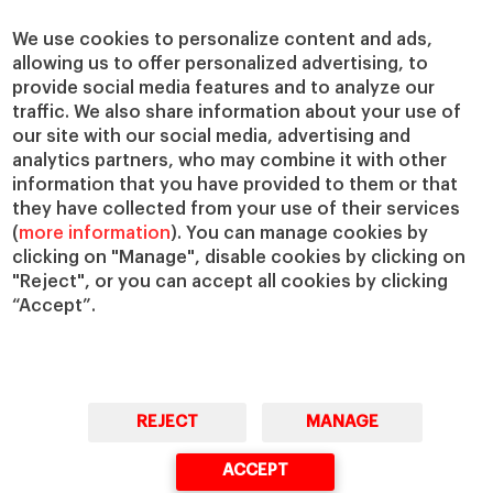
Centros de investigación
Nuestras alianzas
Cátedras
Nuestro impacto
We use cookies to personalize content and ads,
allowing us to offer personalized advertising, to
IESE Insight
Colabora con el IESE
provide social media features and to analyze our
IESE Publishing
Servicios
traffic. We also share information about your use of
our site with our social media, advertising and
Biblioteca
analytics partners, who may combine it with other
Canal de Compliance
information that you have provided to them or that
Capellanía
they have collected from your use of their services
(
more information
). You can manage cookies by
IESE Shop
clicking on "Manage", disable cookies by clicking on
Jobs @IESE
"Reject", or you can accept all cookies by clicking
Préstamos y becas
“Accept”.
REJECT
MANAGE
© Copyright, 2026. IESE Business School | University of Navarra
ACCEPT