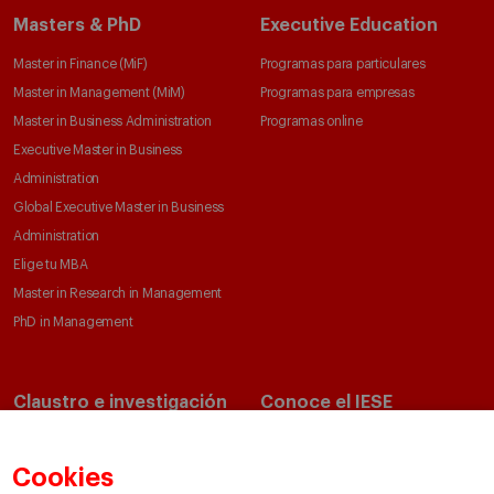
Masters & PhD
Executive Education
Master in Finance (MiF)
Programas para particulares
Master in Management (MiM)
Programas para empresas
Master in Business Administration
Programas online
Executive Master in Business
Administration
Global Executive Master in Business
Administration
Elige tu MBA
Master in Research in Management
PhD in Management
Claustro e investigación
Conoce el IESE
Directorio de profesores
Nuestra misión y valores
Departamentos académicos
Nuestro gobierno
Cookies