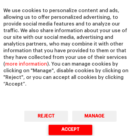
Centros de investigación
Nuestras alianzas
Cátedras
Nuestro impacto
We use cookies to personalize content and ads,
allowing us to offer personalized advertising, to
IESE Insight
Colabora con el IESE
provide social media features and to analyze our
IESE Publishing
Servicios
traffic. We also share information about your use of
our site with our social media, advertising and
Biblioteca
analytics partners, who may combine it with other
Canal de Compliance
information that you have provided to them or that
Capellanía
they have collected from your use of their services
(
more information
). You can manage cookies by
IESE Shop
clicking on "Manage", disable cookies by clicking on
Jobs @IESE
"Reject", or you can accept all cookies by clicking
Préstamos y becas
“Accept”.
REJECT
MANAGE
© Copyright, 2026. IESE Business School | University of Navarra
ACCEPT