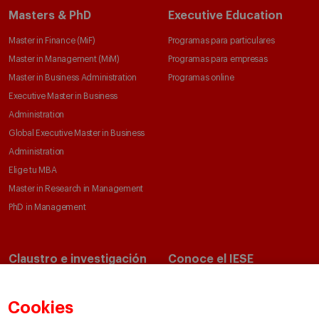
Masters & PhD
Executive Education
Master in Finance (MiF)
Programas para particulares
Master in Management (MiM)
Programas para empresas
Master in Business Administration
Programas online
Executive Master in Business
Administration
Global Executive Master in Business
Administration
Elige tu MBA
Master in Research in Management
PhD in Management
Claustro e investigación
Conoce el IESE
Directorio de profesores
Nuestra misión y valores
Departamentos académicos
Nuestro gobierno
Cookies