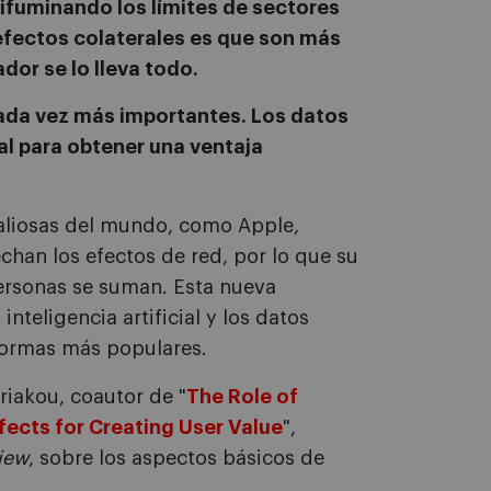
difuminando los límites de sectores
 efectos colaterales es que son más
dor se lo lleva todo.
ada vez más importantes. Los datos
l para obtener una ventaja
aliosas del mundo, como Apple,
han los efectos de red, por lo que su
ersonas se suman. Esta nueva
teligencia artificial y los datos
aformas más populares.
riakou, coautor de "
The Role of
ffects for Creating User Value
",
iew
, sobre los aspectos básicos de