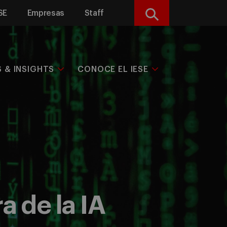
SE
Empresas
Staff
Buscar
S & INSIGHTS
CONOCE EL IESE
a de la IA