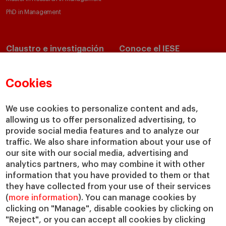
PhD in Management
Claustro e investigación
Conoce el IESE
Directorio de profesores
Nuestra misión y valores
Departamentos académicos
Nuestro gobierno
Cookies
Centros de investigación
Nuestras alianzas
Cátedras
Nuestro impacto
We use cookies to personalize content and ads,
allowing us to offer personalized advertising, to
IESE Insight
Colabora con el IESE
provide social media features and to analyze our
IESE Publishing
Servicios
traffic. We also share information about your use of
our site with our social media, advertising and
Biblioteca
analytics partners, who may combine it with other
Canal de Compliance
information that you have provided to them or that
Capellanía
they have collected from your use of their services
(
more information
). You can manage cookies by
IESE Shop
clicking on "Manage", disable cookies by clicking on
Jobs @IESE
"Reject", or you can accept all cookies by clicking
Préstamos y becas