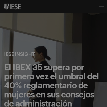
IESE INSIGHT
El IBEX 35 supera por
primera vez el umbral del
40% reglamentario de
mujeres en sus consejos
de administración