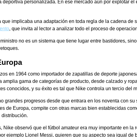
a deportiva personalizada. En ese mercado aún por explotar el
a que implicaba una adaptación en toda regla de la cadena de s
iento
, que invita al lector a analizar todo el proceso de operacio
ministro no es un sistema que tiene lugar entre bastidores, sin
retoques.
Europa
zos en 1964 como importador de zapatillas de deporte japonesa
 amplia gama de categorías de producto, desde calzado y ropa 
tes conocidos, y su éxito es tal que Nike controla un tercio de
ho grandes progresos desde que entrara en los noventa con su 
tes de Europa, compite con otras marcas bien establecidas co
distribución.
, Nike observó que el fútbol amateur era muy importante en la 
or ejemplo Lionel Messi, quieren que su aspecto sea igual de b