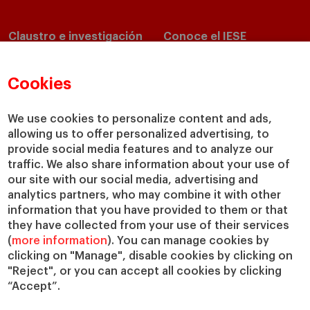
Claustro e investigación
Conoce el IESE
Directorio de profesores
Nuestra misión y valores
Departamentos académicos
Nuestro gobierno
Cookies
Centros de investigación
Nuestras alianzas
Cátedras
Nuestro impacto
We use cookies to personalize content and ads,
allowing us to offer personalized advertising, to
IESE Insight
Colabora con el IESE
provide social media features and to analyze our
IESE Publishing
Servicios
traffic. We also share information about your use of
our site with our social media, advertising and
Biblioteca
analytics partners, who may combine it with other
Canal de Compliance
information that you have provided to them or that
Capellanía
they have collected from your use of their services
(
more information
). You can manage cookies by
IESE Shop
clicking on "Manage", disable cookies by clicking on
Jobs @IESE
"Reject", or you can accept all cookies by clicking
Préstamos y becas
“Accept”.